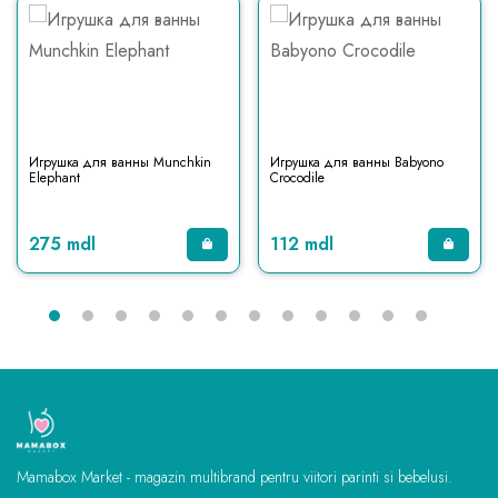
Игрушка для ванны Munchkin
Игрушка для ванны Babyono
Elephant
Crocodile
275 mdl
112 mdl
Mamabox Market - magazin multibrand pentru viitori parinti si bebelusi.