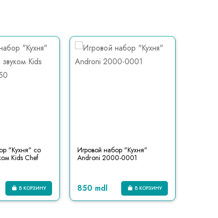
ор "Кухня" со
Игровой набор "Кухня"
Игровой
ком Kids Chef
Androni 2000-0001
подсвет
850 mdl
990 m
В КОРЗИНУ
В КОРЗИНУ