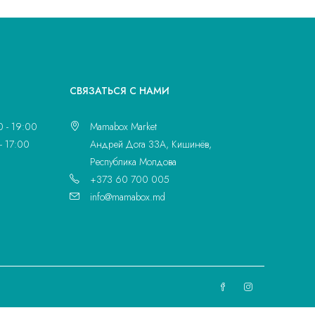
CВЯЗАТЬСЯ С НАМИ
0 - 19:00
Mamabox Market
- 17:00
Андрей Дога 33A, Кишинёв,
Республика Молдова
+373 60 700 005
info@mamabox.md