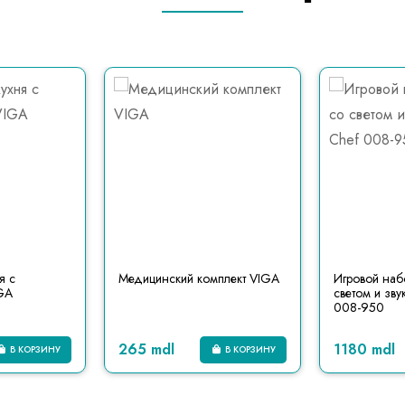
я с
Медицинский комплект VIGA
Игровой наб
GA
светом и зву
008-950
265 mdl
1180 mdl
В КОРЗИНУ
В КОРЗИНУ