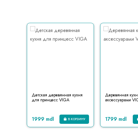
 набор
Детская деревянная кухня
Деревянная кухн
ксером”,
для принцесс VIGA
аксессуарами VI
1999 mdl
1799 mdl
КОРЗИНУ
В КОРЗИНУ