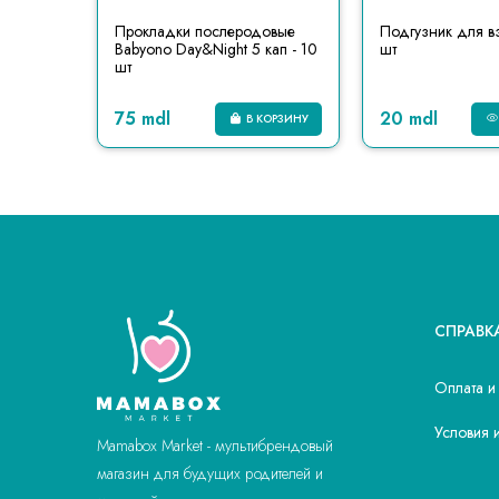
 Joonies
Прокладки послеродовые
Подгузник для вз
Babyono Day&Night 5 кап - 10
шт
шт
75 mdl
20 mdl
КОРЗИНУ
В КОРЗИНУ
СПРАВК
Оплата и
Условия 
Mamabox Market - мультибрендовый
магазин для будущих родителей и