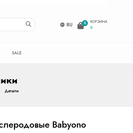
КОРЗИНА
0
RU
0
SALE
сики
Детали
слеродовые Babyono