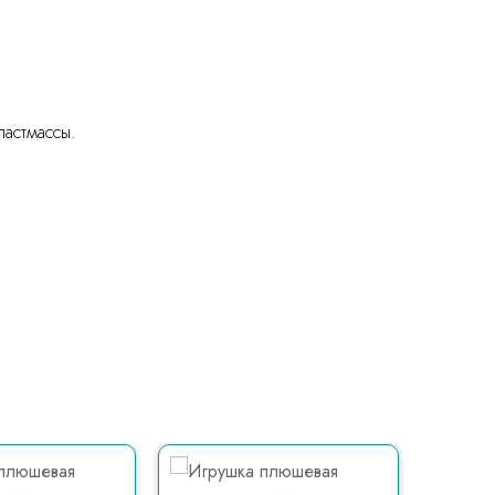
ластмассы.