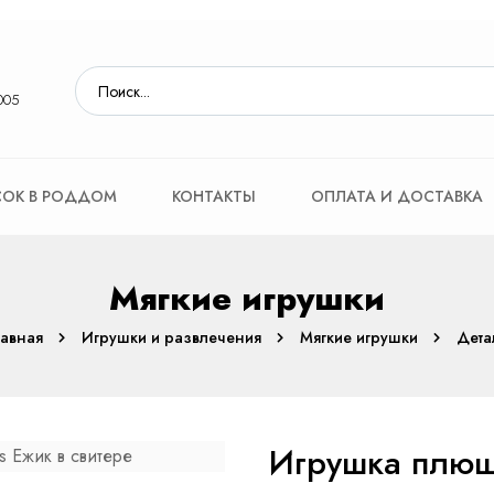
005
ОК В РОДДОМ
КОНТАКТЫ
ОПЛАТА И ДОСТАВКА
Мягкие игрушки
лавная
Игрушки и развлечения
Мягкие игрушки
Дета
Игрушка плюше