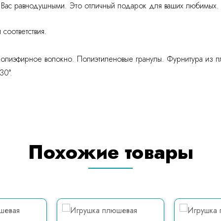
ят Вас равнодушными. Это отличный подарок для ваших любимых.
соответствия.
олиэфирное волокно. Полиэтиленовые гранулы. Фурнитура из п
30°.
Похожие товары