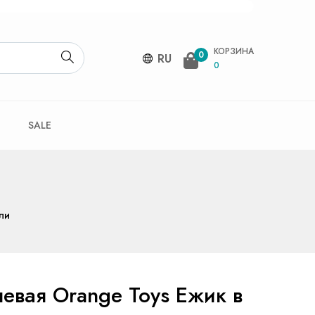
КОРЗИНА
0
RU
0
SALE
ли
вая Orange Toys Ежик в