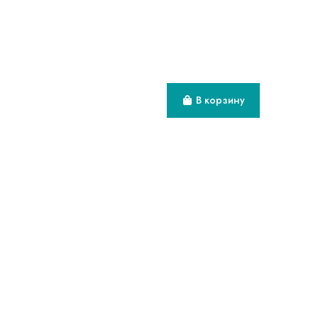
В корзину