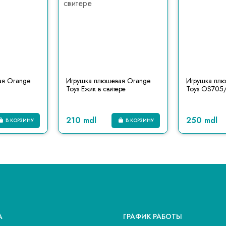
ая Orange
Игрушка плюшевая Orange
Игрушка пл
Toys Ежик в свитере
Toys OS705
210 mdl
250 mdl
В КОРЗИНУ
В КОРЗИНУ
А
ГРАФИК РАБОТЫ