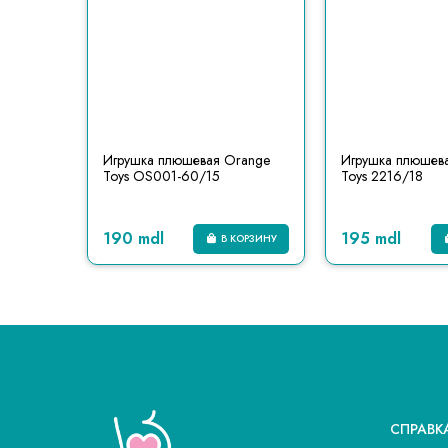
range
Игрушка плюшевая Orange
Игрушка плюшев
Toys OS001-60/15
Toys 2216/18
190 mdl
195 mdl
КОРЗИНУ
В КОРЗИНУ
СПРАВК