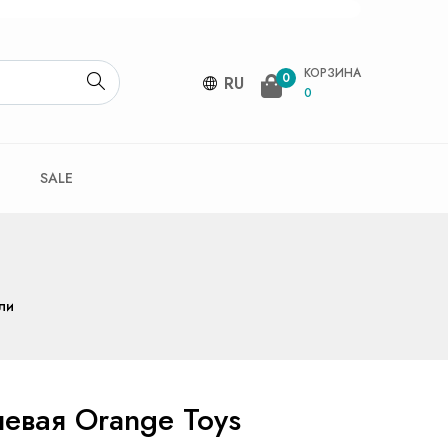
КОРЗИНА
0
RU
0
SALE
ли
евая Orange Toys