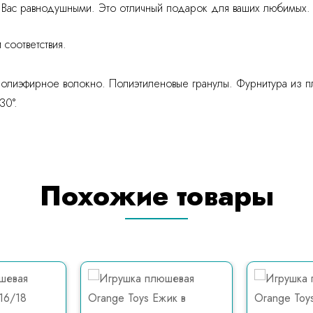
ят Вас равнодушными. Это отличный подарок для ваших любимых.
соответствия.
олиэфирное волокно. Полиэтиленовые гранулы. Фурнитура из п
30°.
Похожие товары