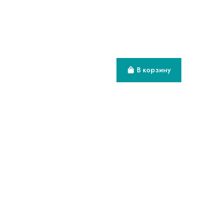
В корзину